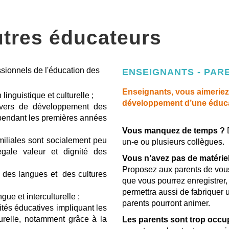
utres éducateurs
ssionnels de l'éducation des
ENSEIGNANTS - PAR
Enseignants, vous aimeriez 
inguistique et culturelle ;
développement d’une éducat
univers de développement des
x pendant les premières années
Vous manquez de temps ?
miliales sont socialement peu
un-e ou plusieurs collègues.
égale valeur et dignité des
Vous n’avez pas de matériel
Proposez aux parents de vous 
té des langues et des cultures
que vous pourrez enregistrer
permettra aussi de fabriquer 
gue et interculturelle ;
parents pourront animer.
ités éducatives impliquant les
turelle, notamment grâce à la
Les parents sont trop occup