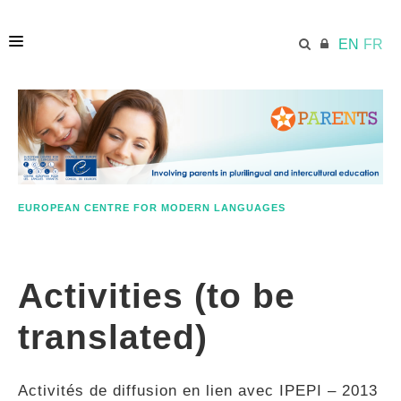
EN
FR
HOME
ECML.AT
EUROPEAN CENTRE FOR MODERN LANGUAGES
RESOURCES
Activities (to be
PARENTS
translated)
EDUCATORS
Activités de diffusion en lien avec IPEPI – 2013